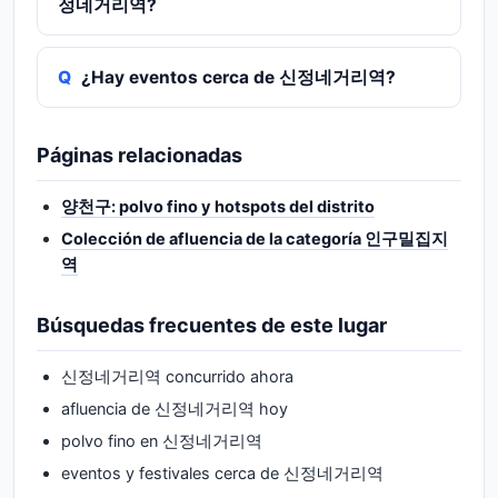
정네거리역?
¿Hay eventos cerca de 신정네거리역?
Páginas relacionadas
양천구: polvo fino y hotspots del distrito
Colección de afluencia de la categoría 인구밀집지
역
Búsquedas frecuentes de este lugar
신정네거리역 concurrido ahora
afluencia de 신정네거리역 hoy
polvo fino en 신정네거리역
eventos y festivales cerca de 신정네거리역