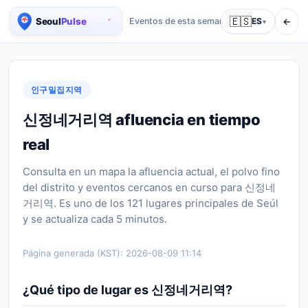
🇪🇸
←
Eventos de esta semana
Guías
ES
Quién
▾
Mapa de población de Seúl en tiempo real
인구밀집지역
신정네거리역 afluencia en tiempo
real
Consulta en un mapa la afluencia actual, el polvo fino
del distrito y eventos cercanos en curso para 신정네
거리역. Es uno de los 121 lugares principales de Seúl
y se actualiza cada 5 minutos.
Página generada (KST):
2026-08-09 11:14
¿Qué tipo de lugar es 신정네거리역?