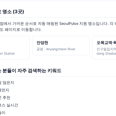
요 명소
(3곳)
에서 가까운 순서로 자동 매핑된 SeoulPulse 지원 명소입니다. 각
도 페이지로 이동합니다.
안양천
오목교역·
공원
·
Anyangcheon River
인구밀집지
ri Station
dong Stadiu
는 분들이 자주 검색하는 키워드
람 많은지
세먼지
곳 추천
코스 실시간
들이