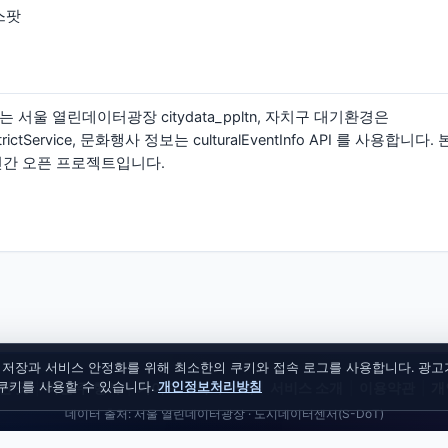
스팟
 서울 열린데이터광장 citydata_ppltn, 자치구 대기환경은
yDistrictService, 문화행사 정보는 culturalEventInfo API 를 사용
민간 오픈 프로젝트입니다.
면 모드 저장과 서비스 안정화를 위해 최소한의 쿠키와 접속 로그를 사용합니다. 광
가 쿠키를 사용할 수 있습니다.
개인정보처리방침
한 곳
|
이번 주 행사
|
가이드
|
회사 소개
|
서비스 소개
|
이용약관
|
개
데이터 출처: 서울 열린데이터광장 · 도시데이터센서(S-DoT)
© 2026
SeoulPulse. All rights reserved.