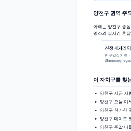
양천구
권역 주
아래는
양천구
중심점
명소의 실시간 혼잡
신정네거리역
인구밀집지역
·
Shinjeongnegeo
이 자치구를 찾
양천구
지금 사
양천구
오늘 미
양천구
한가한 
양천구
데이트 
양천구
주말 나