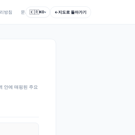
🇰🇷
←
지도로 돌아가기
리방침
문의하기
KO
▾
권역 안에 매핑된 주요