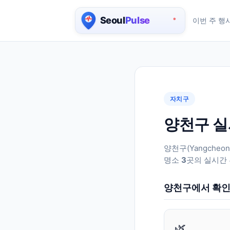
이번 주 행
서울 실시간 인구 지도
자치구
양천구 실
양천구
(
Yangcheon
명소
3
곳의 실시간 
양천구
에서 확인
🌿