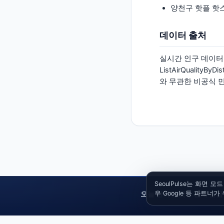
양천구
핫플 핫
데이터 출처
실시간 인구 데이터는
ListAirQualityB
와 무관한 비공식 
SeoulPulse는 화
우 Google 등 파트너
오늘 한가한 곳
|
현재 혼잡