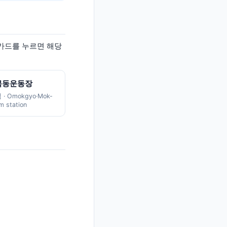
 카드를 누르면 해당
목동운동장
역
·
Omokgyo·Mok-
m station