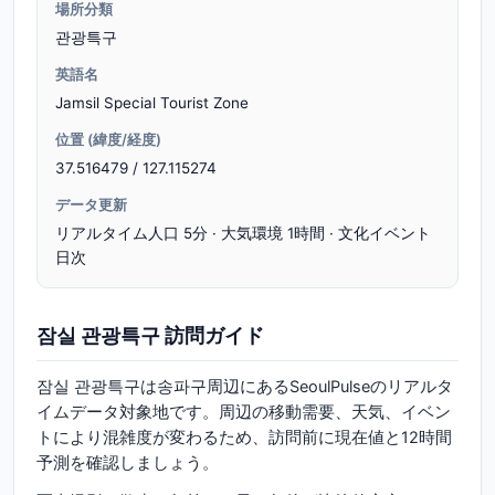
場所分類
관광특구
英語名
Jamsil Special Tourist Zone
位置 (緯度/経度)
37.516479 / 127.115274
データ更新
リアルタイム人口 5分 · 大気環境 1時間 · 文化イベント
日次
잠실 관광특구 訪問ガイド
잠실 관광특구は송파구周辺にあるSeoulPulseのリアルタ
イムデータ対象地です。周辺の移動需要、天気、イベン
トにより混雑度が変わるため、訪問前に現在値と12時間
予測を確認しましょう。