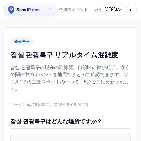
🇯🇵
←
今週のイベント
ガイド
会社紹介
JA
サ
▾
ソウル リアルタイム人口マップ
관광특구
잠실 관광특구 リアルタイム混雑度
잠실 관광특구の現在の混雑度、自治区の微小粒子、近く
で開催中のイベントを地図でまとめて確認できます。ソ
ウル121の主要スポットの一つで、5分ごとに更新されま
す。
ページ生成時刻(KST):
2026-08-08 05:10
잠실 관광특구はどんな場所ですか？