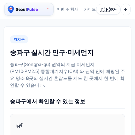
🇰🇷
←
이번 주 행사
가이드
회사 소개
KO
서비스
▾
서울 실시간 인구 지도
자치구
송파구 실시간 인구·미세먼지
송파구
(
Songpa-gu
) 권역의 지금 미세먼지
(PM10·PM2.5)·통합대기지수(CAI) 와 권역 안에 매핑된 주
요 명소
8
곳의 실시간 혼잡도를 지도 한 곳에서 한 번에 확
인할 수 있습니다.
송파구
에서 확인할 수 있는 정보
🌿