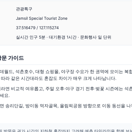
관광특구
Jamsil Special Tourist Zone
37.516479 / 127.115274
실시간 인구 5분 · 대기환경 1시간 · 문화행사 일 단위
방문 가이드
데월드, 석촌호수, 대형 쇼핑몰, 야구장 수요가 한 권역에 모이는 복
 따라 같은 시간대라도 혼잡도 차이가 매우 크게 나타납니다.
이라면 비교적 여유롭고, 주말 오후·야구 경기 전후·벚꽃 시즌에는 석
세요.
면 송리단길, 방이동 먹자골목, 올림픽공원 방향으로 이동 동선을 
위 방문은 귀가 시간의 지하철 혼잡까지 고려해 예측 타임라인을 함께 보는