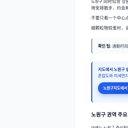
노원구 同时包含 
地安排散步、约会
不要只看一个中心
细颗粒物较差时，
확인 팁:
通勤时
지도에서
노원구
실
혼잡도와 미세먼지
노원구
지도에서 
노원구
권역 주요