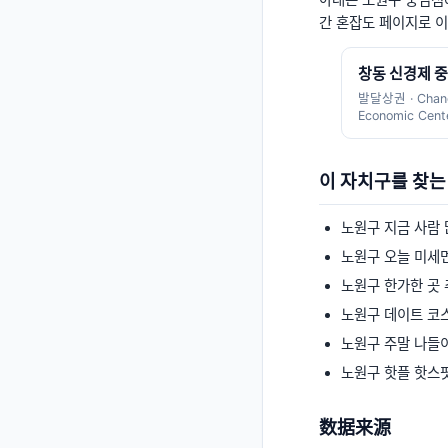
아래는
노원구
중심점에
간 혼잡도 페이지로 
창동 신경제 
발달상권
·
Chan
Economic Cent
이 자치구를 찾는
노원구
지금 사람
노원구
오늘 미세
노원구
한가한 곳 
노원구
데이트 코
노원구
주말 나들
노원구
핫플 핫스
数据来源