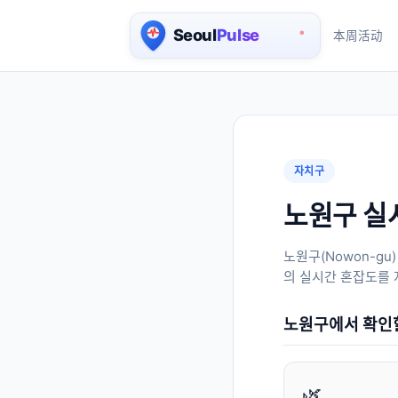
本周活动
首尔实时人口地图
자치구
노원구 실
노원구
(
Nowon-gu
의 실시간 혼잡도를 
노원구
에서 확인
🌿