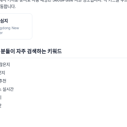
서 가까운 순서로 자동 매핑된 SeoulPulse 지원 명소입니다. 각 카드를 누
이동합니다.
중심지
gdong New
er
 분들이 자주 검색하는 키워드
 많은지
먼지
추천
스 실시간
이
팟