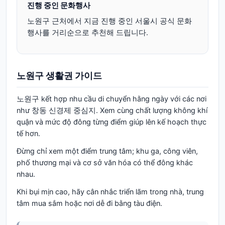
진행 중인 문화행사
노원구
근처에서 지금 진행 중인 서울시 공식 문화
행사를 거리순으로 추천해 드립니다.
노원구
생활권 가이드
노원구 kết hợp nhu cầu di chuyển hằng ngày với các nơi
như 창동 신경제 중심지. Xem cùng chất lượng không khí
quận và mức độ đông từng điểm giúp lên kế hoạch thực
tế hơn.
Đừng chỉ xem một điểm trung tâm; khu ga, công viên,
phố thương mại và cơ sở văn hóa có thể đông khác
nhau.
Khi bụi mịn cao, hãy cân nhắc triển lãm trong nhà, trung
tâm mua sắm hoặc nơi dễ đi bằng tàu điện.