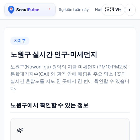
🇻🇳
←
Sự kiện tuần này
Hướng dẫn
VI
Giới thiệu
▾
Bản đồ dân số Seoul theo thời gian thực
자치구
노원구 실시간 인구·미세먼지
노원구
(
Nowon-gu
) 권역의 지금 미세먼지(PM10·PM2.5)·
통합대기지수(CAI) 와 권역 안에 매핑된 주요 명소
1
곳의
실시간 혼잡도를 지도 한 곳에서 한 번에 확인할 수 있습니
다.
노원구
에서 확인할 수 있는 정보
🌿