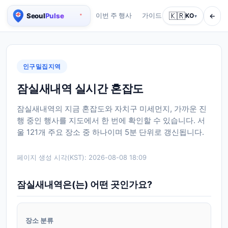
🇰🇷
←
이번 주 행사
가이드
회사 소개
KO
서비스
▾
서울 실시간 인구 지도
인구밀집지역
잠실새내역 실시간 혼잡도
잠실새내역의 지금 혼잡도와 자치구 미세먼지, 가까운 진
행 중인 행사를 지도에서 한 번에 확인할 수 있습니다. 서
울 121개 주요 장소 중 하나이며 5분 단위로 갱신됩니다.
페이지 생성 시각(KST):
2026-08-08 18:09
잠실새내역은(는) 어떤 곳인가요?
장소 분류