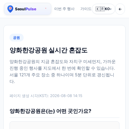
🇰🇷
←
이번 주 행사
가이드
회사 소개
KO
서비스
▾
서울 실시간 인구 지도
공원
양화한강공원 실시간 혼잡도
양화한강공원의 지금 혼잡도와 자치구 미세먼지, 가까운
진행 중인 행사를 지도에서 한 번에 확인할 수 있습니다.
서울 121개 주요 장소 중 하나이며 5분 단위로 갱신됩니
다.
페이지 생성 시각(KST):
2026-08-08 14:15
양화한강공원은(는) 어떤 곳인가요?