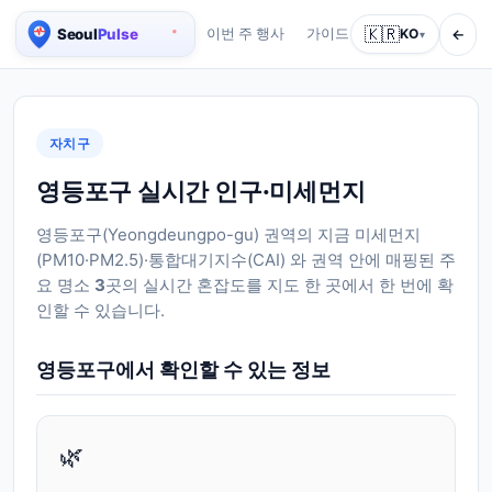
🇰🇷
←
이번 주 행사
가이드
회사 소개
KO
서비스
▾
서울 실시간 인구 지도
자치구
영등포구 실시간 인구·미세먼지
영등포구
(
Yeongdeungpo-gu
) 권역의 지금 미세먼지
(PM10·PM2.5)·통합대기지수(CAI) 와 권역 안에 매핑된 주
요 명소
3
곳의 실시간 혼잡도를 지도 한 곳에서 한 번에 확
인할 수 있습니다.
영등포구
에서 확인할 수 있는 정보
🌿