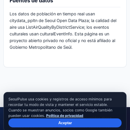
Fuentes de datos
Los datos de población en tiempo real usan
citydata_ppltn de Seoul Open Data Plaza; la calidad del
aire usa ListAirQualityByDistrictService; los eventos
culturales usan culturalEventInfo. Esta página es un
proyecto abierto privado no oficial y no está afiliado al
Gobierno Metropolitano de Seúl.
SeoulPulse usa cookies y registros de acceso mínimos para
recordar tu modo de vista y mantener el servicio estable.
Cuando se muestran anuncios, socios como Google también
pueden usar cookies.
Política de privacidad
Lugares tranquilos hoy
|
Lugares concurridos ahora
|
Aceptar
Eventos de esta semana
|
Guías
|
Quiénes somos
|
Servicio
|