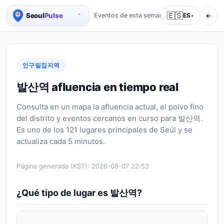
🇪🇸
←
Eventos de esta semana
Guías
ES
Quién
▾
Mapa de población de Seúl en tiempo real
인구밀집지역
발산역 afluencia en tiempo real
Consulta en un mapa la afluencia actual, el polvo fino
del distrito y eventos cercanos en curso para 발산역.
Es uno de los 121 lugares principales de Seúl y se
actualiza cada 5 minutos.
Página generada (KST):
2026-08-07 22:53
¿Qué tipo de lugar es 발산역?