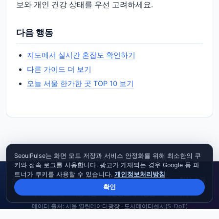
보와 개인 건강 상태를 우선 고려하세요.
다음 행동
지도에서 실시간 혼잡도 확인하기
다른 가이드 더 보기
오늘 서울 한가한 곳 TOP 10 보기
SeoulPulse는 화면 모드 저장과 서비스 안정화를 위해 최소한의 쿠
키와 접속 로그를 사용합니다. 광고가 게재되는 경우 Google 등 파
트너가 쿠키를 사용할 수 있습니다.
개인정보처리방침
오늘 한가한 곳
|
현재 혼잡한 곳
|
이번 주 행사
|
가이드
|
회사 소개
|
확인
서비스 소개
|
이용약관
|
개인정보처리방침
|
문의하기
데이터 출처: 서울 열린데이터광장 · 도시데이터센서(S-DoT)
© 2026
SeoulPulse. All rights reserved.