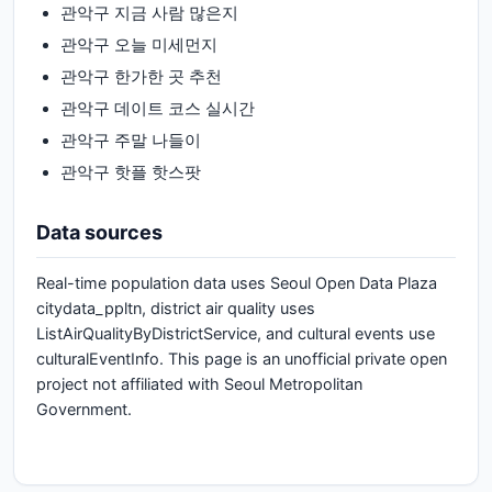
관악구
지금 사람 많은지
관악구
오늘 미세먼지
관악구
한가한 곳 추천
관악구
데이트 코스 실시간
관악구
주말 나들이
관악구
핫플 핫스팟
Data sources
Real-time population data uses Seoul Open Data Plaza
citydata_ppltn, district air quality uses
ListAirQualityByDistrictService, and cultural events use
culturalEventInfo. This page is an unofficial private open
project not affiliated with Seoul Metropolitan
Government.