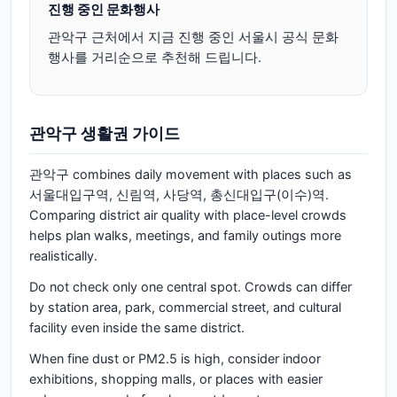
진행 중인 문화행사
관악구
근처에서 지금 진행 중인 서울시 공식 문화
행사를 거리순으로 추천해 드립니다.
관악구
생활권 가이드
관악구 combines daily movement with places such as
서울대입구역, 신림역, 사당역, 총신대입구(이수)역.
Comparing district air quality with place-level crowds
helps plan walks, meetings, and family outings more
realistically.
Do not check only one central spot. Crowds can differ
by station area, park, commercial street, and cultural
facility even inside the same district.
When fine dust or PM2.5 is high, consider indoor
exhibitions, shopping malls, or places with easier