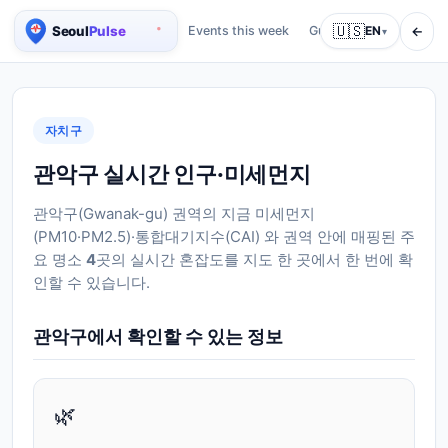
🇺🇸
←
Events this week
Guides
EN
About
Ser
▾
Seoul Real-time Population Map
자치구
관악구 실시간 인구·미세먼지
관악구
(
Gwanak-gu
) 권역의 지금 미세먼지
(PM10·PM2.5)·통합대기지수(CAI) 와 권역 안에 매핑된 주
요 명소
4
곳의 실시간 혼잡도를 지도 한 곳에서 한 번에 확
인할 수 있습니다.
관악구
에서 확인할 수 있는 정보
🌿