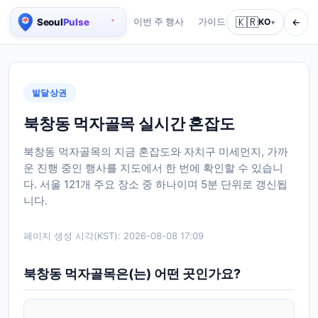
🇰🇷
←
이번 주 행사
가이드
회사 소개
KO
서비스
▾
서울 실시간 인구 지도
발달상권
북창동 먹자골목 실시간 혼잡도
북창동 먹자골목의 지금 혼잡도와 자치구 미세먼지, 가까
운 진행 중인 행사를 지도에서 한 번에 확인할 수 있습니
다. 서울 121개 주요 장소 중 하나이며 5분 단위로 갱신됩
니다.
페이지 생성 시각(KST):
2026-08-08 17:09
북창동 먹자골목은(는) 어떤 곳인가요?