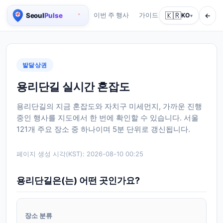
🇰🇷
←
이번 주 행사
가이드
회사 소개
KO
서비스
▾
서울 실시간 인구 지도
발달상권
용리단길 실시간 혼잡도
용리단길의 지금 혼잡도와 자치구 미세먼지, 가까운 진행
중인 행사를 지도에서 한 번에 확인할 수 있습니다. 서울
121개 주요 장소 중 하나이며 5분 단위로 갱신됩니다.
페이지 생성 시각(KST):
2026-08-10 00:25
용리단길은(는) 어떤 곳인가요?
장소 분류