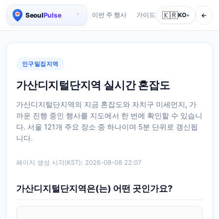
🇰🇷
←
이번 주 행사
가이드
회사 소개
KO
서비스
▾
서울 실시간 인구 지도
인구밀집지역
가산디지털단지역 실시간 혼잡도
가산디지털단지역의 지금 혼잡도와 자치구 미세먼지, 가
까운 진행 중인 행사를 지도에서 한 번에 확인할 수 있습니
다. 서울 121개 주요 장소 중 하나이며 5분 단위로 갱신됩
니다.
페이지 생성 시각(KST):
2026-08-08 22:07
가산디지털단지역은(는) 어떤 곳인가요?