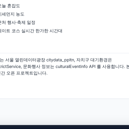
오늘 혼잡도
미세먼지 농도
근처 행사·축제 일정
데이트 코스 실시간 한가한 시간대
 서울 열린데이터광장 citydata_ppltn, 자치구 대기환경은
yDistrictService, 문화행사 정보는 culturalEventInfo API 를 사용
민간 오픈 프로젝트입니다.