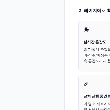
이 페이지에서 확
◉
실시간 혼잡도
종로·청계 관광특
녀·상주/비상주 
측 혼잡도까지 한
🎉
근처 진행 중인 
이 명소 좌표에서
인 서울시 문화