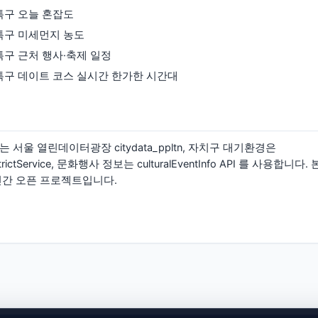
특구 오늘 혼잡도
특구 미세먼지 농도
특구 근처 행사·축제 일정
특구 데이트 코스 실시간 한가한 시간대
 서울 열린데이터광장 citydata_ppltn, 자치구 대기환경은
yDistrictService, 문화행사 정보는 culturalEventInfo API 를 사용
민간 오픈 프로젝트입니다.