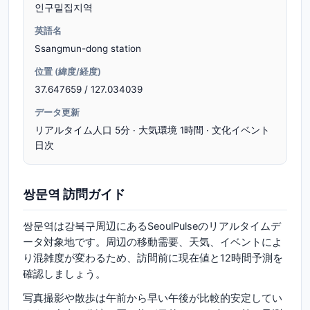
인구밀집지역
英語名
Ssangmun-dong station
位置 (緯度/経度)
37.647659 / 127.034039
データ更新
リアルタイム人口 5分 · 大気環境 1時間 · 文化イベント
日次
쌍문역 訪問ガイド
쌍문역は강북구周辺にあるSeoulPulseのリアルタイムデ
ータ対象地です。周辺の移動需要、天気、イベントによ
り混雑度が変わるため、訪問前に現在値と12時間予測を
確認しましょう。
写真撮影や散歩は午前から早い午後が比較的安定してい