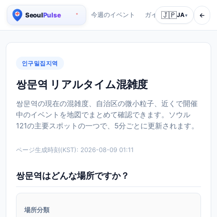
🇯🇵
←
今週のイベント
ガイド
会社紹介
JA
サ
▾
ソウル リアルタイム人口マップ
인구밀집지역
쌍문역 リアルタイム混雑度
쌍문역の現在の混雑度、自治区の微小粒子、近くで開催
中のイベントを地図でまとめて確認できます。ソウル
121の主要スポットの一つで、5分ごとに更新されます。
ページ生成時刻(KST):
2026-08-09 01:11
쌍문역はどんな場所ですか？
場所分類