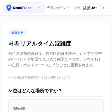
🇯🇵
←
今週のイベント
ガイド
会社紹介
JA
サ
▾
ソウル リアルタイム人口マップ
발달상권
서촌 リアルタイム混雑度
서촌の現在の混雑度、自治区の微小粒子、近くで開催中
のイベントを地図でまとめて確認できます。ソウル121
の主要スポットの一つで、5分ごとに更新されます。
ページ生成時刻(KST):
2026-08-09 00:46
서촌はどんな場所ですか？
場所分類