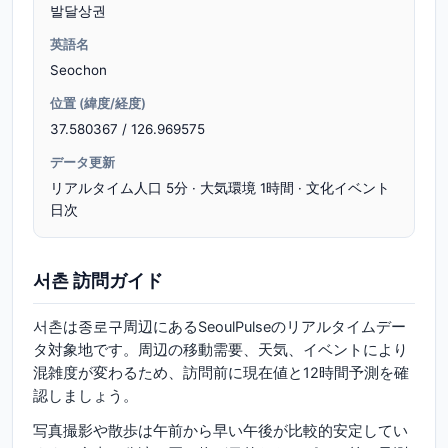
발달상권
英語名
Seochon
位置 (緯度/経度)
37.580367 / 126.969575
データ更新
リアルタイム人口 5分 · 大気環境 1時間 · 文化イベント
日次
서촌 訪問ガイド
서촌は종로구周辺にあるSeoulPulseのリアルタイムデー
タ対象地です。周辺の移動需要、天気、イベントにより
混雑度が変わるため、訪問前に現在値と12時間予測を確
認しましょう。
写真撮影や散歩は午前から早い午後が比較的安定してい